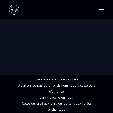
PASTELS
SCULPTURES
BOUCLE D’OR
RECHERCHE
Pastel tendre aux reflets d’enfance.
Elle serre son ours comme on garde un secret :
tout contre le cœur.
Entre rêve et conte, elle veille dans ce monde où
l’innocence a encore sa place.
À travers ce pastel, je rends hommage à cette part
d’enfance
qui vit encore en nous.
Celle qui croit aux ours qui parlent, aux forêts
enchantées