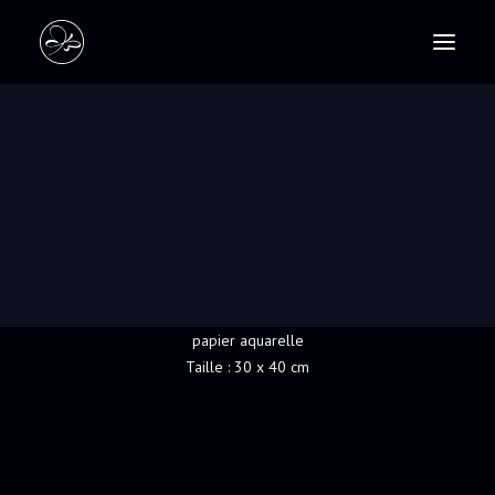
PASTELS
SCULPTURES
FATOU
RECHERCHE
Enfant des peuples de la vallée Omo au sud de
l’Éthiopie.
Technique : encres rehaussées au pastel sur
papier aquarelle
Taille : 30 x 40 cm