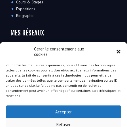
Cours & Stages
Expositions
Biographie
MES RÉSEAUX
Gérer le consentement aux
cookies
Pour offrir les meilleures expériences, nous utilisons des technologies
telles que les cookies pour stocker et/ou accéder aux informations des
RESTONS EN CONTACT
appareils. Le fait de consentir à ces technologies nous permettra de
traiter des données telles que le comportement de navigation ou les ID
uniques sur ce site. Le fait de ne pas consentir ou de retirer son
91490 Moigny-sur-École
consentement peut avoir un effet négatif sur certaines caractéristiques et
+33 (0)6 30 08 26 82
-
contact@florencemartini.fr
fonctions.
Disponible du lundi au samedi de 10h à 18h
Accepter
Après 18h contactez-moi par SMS ou mail
Refuser