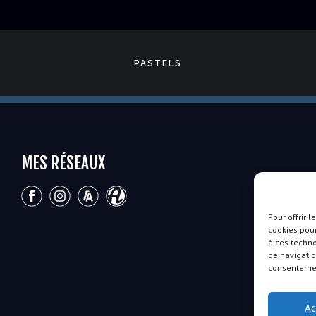
PASTELS
MES RÉSEAUX
Pour offrir 
cookies pour
à ces techn
de navigatio
consentement
Ac