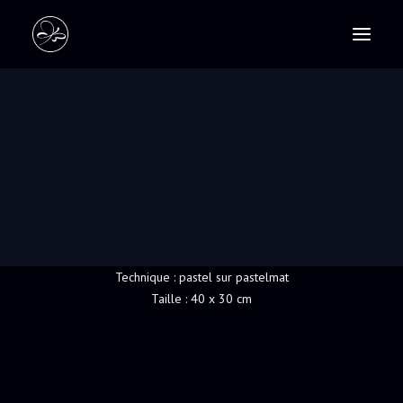
PASTELS
SCULPTURES
TOI, MON FRÈRE…
RECHERCHE
Qu’il s’agisse d’un regard, d’un geste, d’un silence
partagé… les liens humains racontent une histoire
plus profonde que les mots.
Technique : pastel sur pastelmat
Taille : 40 x 30 cm