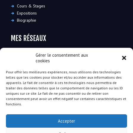
Cours & Stages
Expositions
Biographie
MES RÉSEAUX
Gérer le consentement aux
cookies
Pour offrir les meilleures expériences, nous utilisons des technologies
telles que les cookies pour stocker et/ou accéder aux informations des
RESTONS EN CONTACT
appareils. Le fait de consentir à ces technologies nous permettra de
traiter des données telles que le comportement de navigation ou les ID
uniques sur ce site. Le fait de ne pas consentir ou de retirer son
91490 Moigny-sur-École
consentement peut avoir un effet négatif sur certaines caractéristiques et
+33 (0)6 30 08 26 82
-
contact@florencemartini.fr
fonctions.
Disponible du lundi au samedi de 10h à 18h
Accepter
Après 18h contactez-moi par SMS ou mail