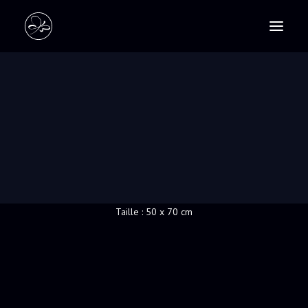
PASTELS
SCULPTURES
TRANSPARENCE
RECHERCHE
Composition cubiste contemporaine, couleurs
translucides pour cette verrerie fusionnelle.
Technique : pastel sur canson
Taille : 50 x 70 cm