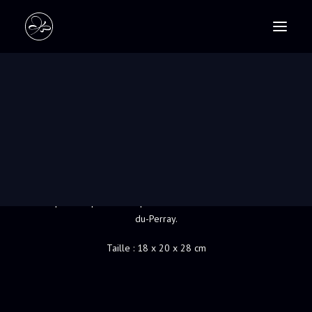
PASTELS
SCULPTURES
TURBAN
RECHERCHE
Une sculpture féminine aux formes et design
contemporains réalisée en grès patiné en gris
bleu d’après un dessin de Picasso. Elle a reçu le
premier prix de sculpture au salon de St-Pierre-
du-Perray.
Taille : 18 x 20 x 28 cm