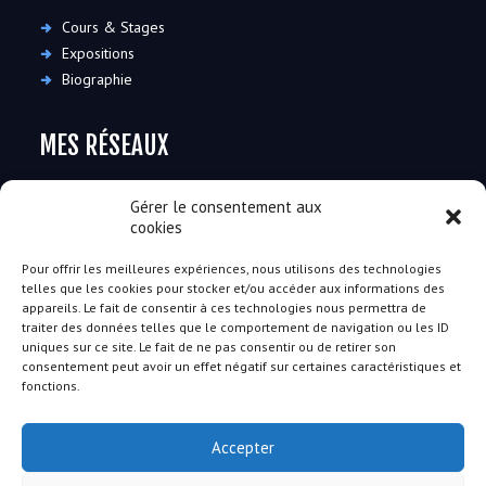
Cours & Stages
Expositions
Biographie
MES RÉSEAUX
Gérer le consentement aux
cookies
Pour offrir les meilleures expériences, nous utilisons des technologies
telles que les cookies pour stocker et/ou accéder aux informations des
RESTONS EN CONTACT
appareils. Le fait de consentir à ces technologies nous permettra de
traiter des données telles que le comportement de navigation ou les ID
uniques sur ce site. Le fait de ne pas consentir ou de retirer son
91490 Moigny-sur-École
consentement peut avoir un effet négatif sur certaines caractéristiques et
+33 (0)6 30 08 26 82
-
contact@florencemartini.fr
fonctions.
Disponible du lundi au samedi de 10h à 18h
Accepter
Après 18h contactez-moi par SMS ou mail