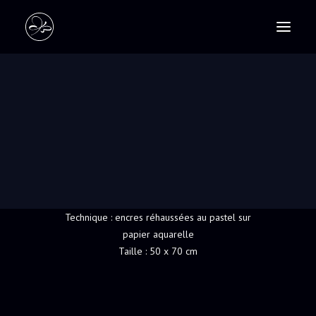
PASTELS
SCULPTURES
UN ZESTE COLORÉ
RECHERCHE
Couleurs acidulées et vitaminées pour cette
composition. Quand la nature morte prend vie…,
vibrations colorées.
Technique : encres réhaussées au pastel sur
papier aquarelle
Taille : 50 x 70 cm