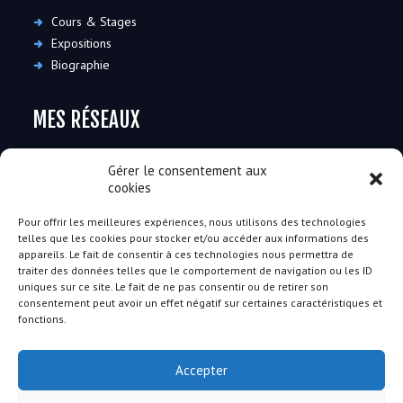
Cours & Stages
Expositions
Biographie
MES RÉSEAUX
Gérer le consentement aux
cookies
Pour offrir les meilleures expériences, nous utilisons des technologies
telles que les cookies pour stocker et/ou accéder aux informations des
RESTONS EN CONTACT
appareils. Le fait de consentir à ces technologies nous permettra de
traiter des données telles que le comportement de navigation ou les ID
uniques sur ce site. Le fait de ne pas consentir ou de retirer son
91490 Moigny-sur-École
consentement peut avoir un effet négatif sur certaines caractéristiques et
+33 (0)6 30 08 26 82
-
contact@florencemartini.fr
fonctions.
Disponible du lundi au samedi de 10h à 18h
Accepter
Après 18h contactez-moi par SMS ou mail