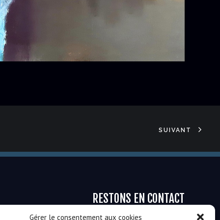
SUIVANT
RESTONS EN CONTACT
Gérer le consentement aux cookies