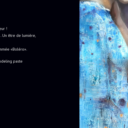
eur !
 Un être de lumière,
nommée «Boléro».
modeling paste