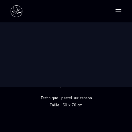
PASTELS
SCULPTURES
FRIDA
RECHERCHE
Frida est une femme exceptionnelle, courageuse
et inspirante.
“Des pieds, pourquoi en voudrais-je, si j’ai des
ailes pour voler”.
Technique : pastel sur canson
Taille : 50 x 70 cm